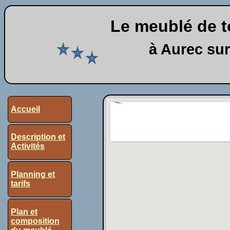
Le meublé de t
à Aurec sur
Accueil
Description et
Activités
Planning et
tarifs
Plan et
composition